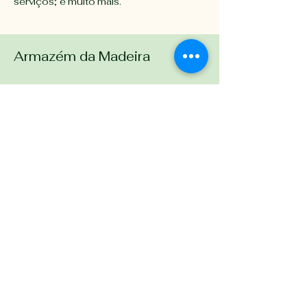
serviços; e muito mais.
Armazém da Madeira
Chamar no
Whatsapp
Telefone/ Whatsapp:
(51)
993.54.0704
armazemdamadeirars@gmail.c
om