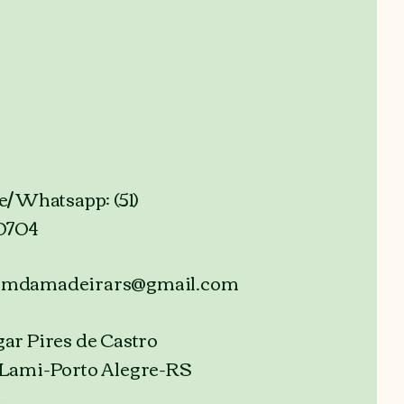
e/ Whatsapp: (51)
.0704
emdamadeirars@gmail.com
ar Pires de Castro
 Lami-Porto Alegre-RS