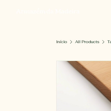
Armazém da Madeira
Início
All Products
T