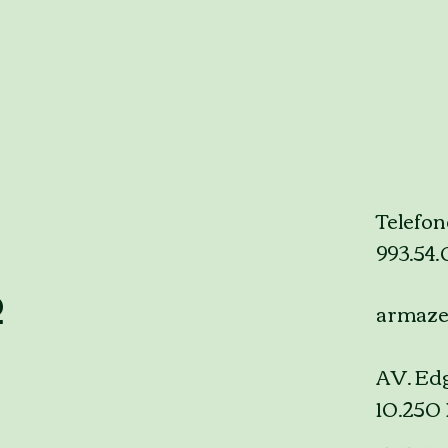
Telefon
993.54
p
armaz
AV. Edg
10.250